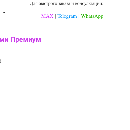
Для быстрого заказа и консультации:
⠀
е
MAX
|
Telegram
|
WhatsApp
⠀
ами Премиум
р.