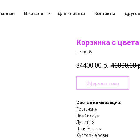
лавная
В каталог
Для клиента
Контакты
Друго
Корзинка с цвет
Floria39
34400,00
р.
40000,00
Оформить заказ
Состав композиции:
Гортензия
Цимбидиум
Лучиано
Плая Бланка
Кустовые розы