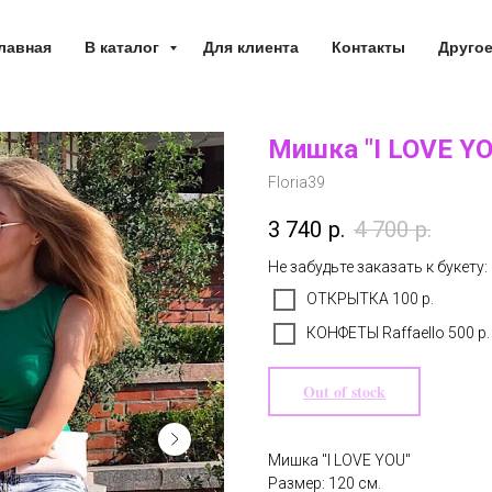
лавная
В каталог
Для клиента
Контакты
Друго
Мишка "I LOVE YO
Floria39
3 740
р.
4 700
р.
Не забудьте заказать к букету:
ОТКРЫТКА 100 р.
КОНФЕТЫ Raffaello 500 р.
Out of stock
Мишка "I LOVE YOU"
Размер: 120 см.