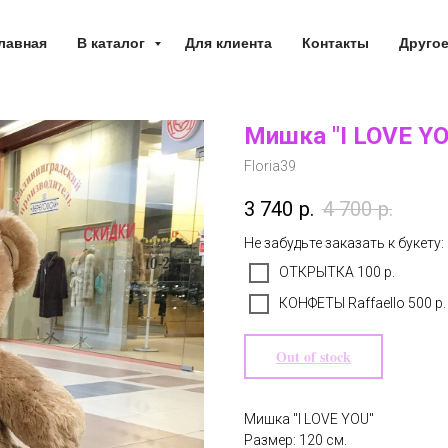
лавная
В каталог
Для клиента
Контакты
Друго
Мишка "I LOVE YO
Floria39
3 740
р.
4 700
р.
Не забудьте заказать к букету:
ОТКРЫТКА 100 р.
КОНФЕТЫ Raffaello 500 р.
Out of stock
Мишка "I LOVE YOU"
Размер: 120 см.