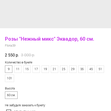
Розы "Нежный микс" Эквадор, 60 см.
Floria39
2 550
р.
3 000
р.
Количество в букете
9
11
15
17
19
21
25
29
35
45
51
101
Высота
60 см.
Не забудьте заказать к букету: