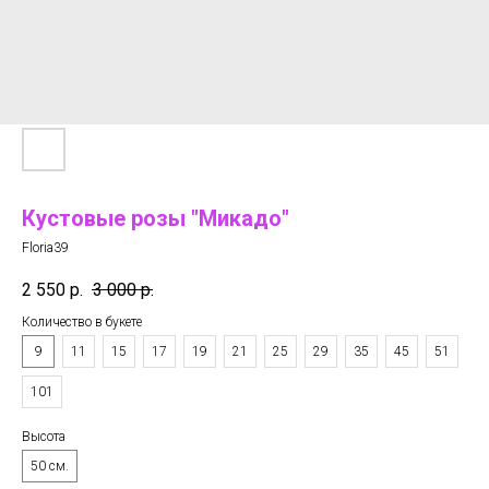
Кустовые розы "Микадо"
Floria39
2 550
р.
3 000
р.
Количество в букете
9
11
15
17
19
21
25
29
35
45
51
101
Высота
50 см.