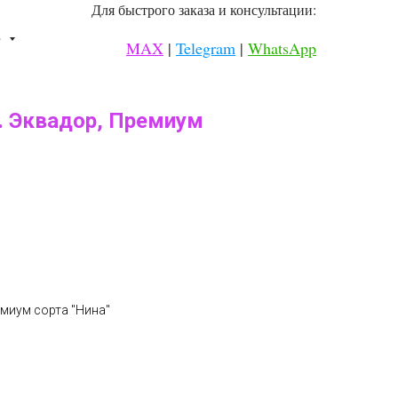
Для быстрого заказа и консультации:
⠀
е
MAX
|
Telegram
|
WhatsApp
⠀
. Эквадор, Премиум
емиум сорта "Нина"