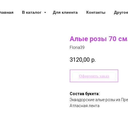
лавная
В каталог
Для клиента
Контакты
Друго
Алые розы 70 см
Floria39
3120,00
р.
Оформить заказ
Состав букета:
Эквадорские алые розы из Пр
Атласная лента