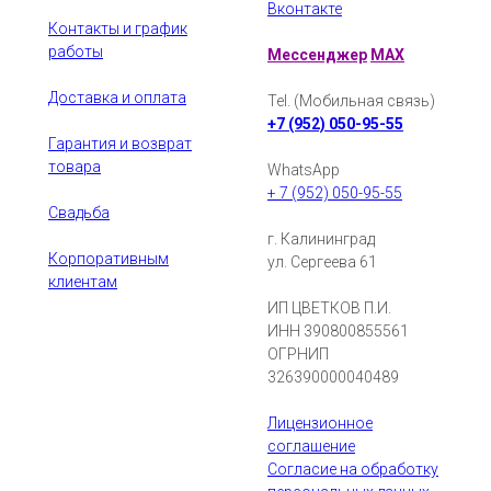
Вконтакте
Контакты и график
работы
Мессенджер
MAX
Доставка и оплата
Tel. (Мобильная связь)
+7 (952) 050-95-55
Гарантия и возврат
товара
WhatsApp
+ 7 (952) 050-95-55
Свадьба
г. Калининград
Корпоративным
ул. Сергеева 61
клиентам
ИП ЦВЕТКОВ П.И.
ИНН 390800855561
ОГРНИП
326390000040489
Лицензионное
соглашение
Согласие на обработку