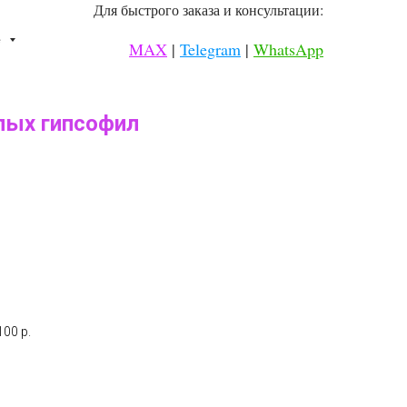
Для быстрого заказа и консультации:
⠀
е
MAX
|
Telegram
|
WhatsApp
⠀
лых гипсофил
00 р.